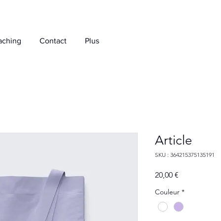
aching
Contact
Plus
Article
SKU : 364215375135191
Prix
20,00 €
Couleur
*